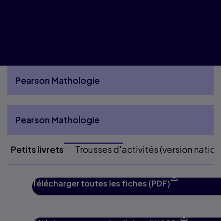
Pearson Mathologie
More Pearson Mathologie pages
Pearson Mathologie
More Pearson Mathologie pages
Petits livrets
Trousses d'activités (version nation
Télécharger toutes les fiches (PDF)