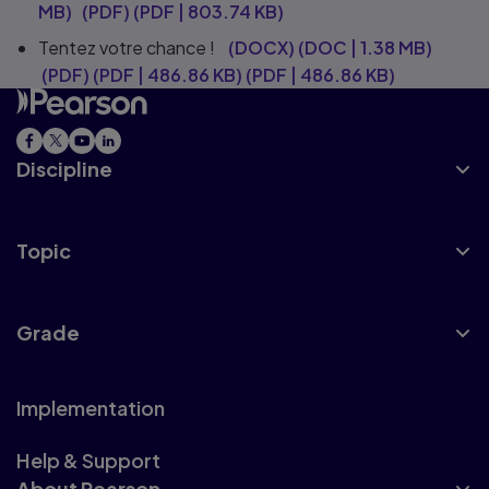
MB
)
(PDF)
(
PDF
|
803.74 KB
)
Tentez votre chance !
(DOCX)
(
DOC
|
1.38 MB
)
(PDF)
(
PDF
|
486.86 KB
)
(
PDF
|
486.86 KB
)
Discipline
Topic
Grade
Implementation
Help & Support
About Pearson