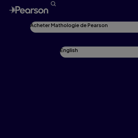
Acheter Mathologie de Pearson
English
3e année
Explorez toutes nos fiches reproductibles,
corrélations et autres ressources pour vous
aider à tirer le maximum de Mathologie.