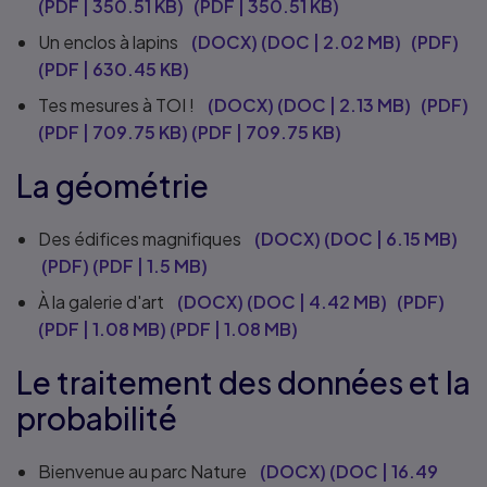
(
PDF
|
350.51 KB
)
(
PDF
|
350.51 KB
)
Un enclos à lapins
(DOCX)
(
DOC
|
2.02 MB
)
(PDF)
(
PDF
|
630.45 KB
)
Tes mesures à TOI !
(DOCX)
(
DOC
|
2.13 MB
)
(PDF)
(
PDF
|
709.75 KB
)
(
PDF
|
709.75 KB
)
La géométrie
Des édifices magnifiques
(DOCX)
(
DOC
|
6.15 MB
)
(PDF)
(
PDF
|
1.5 MB
)
À la galerie d'art
(DOCX)
(
DOC
|
4.42 MB
)
(PDF)
(
PDF
|
1.08 MB
)
(
PDF
|
1.08 MB
)
Le traitement des données et la
probabilité
Bienvenue au parc Nature
(DOCX)
(
DOC
|
16.49