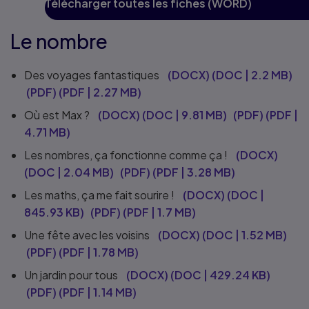
Télécharger toutes les fiches (WORD)
Le nombre
Des voyages fantastiques
(DOCX)
(
DOC
|
2.2 MB
)
(PDF)
(
PDF
|
2.27 MB
)
Où est Max ?
(DOCX)
(
DOC
|
9.81 MB
)
(PDF)
(
PDF
|
4.71 MB
)
Les nombres, ça fonctionne comme ça !
(DOCX)
(
DOC
|
2.04 MB
)
(PDF)
(
PDF
|
3.28 MB
)
Les maths, ça me fait sourire !
(DOCX)
(
DOC
|
845.93 KB
)
(PDF)
(
PDF
|
1.7 MB
)
Une fête avec les voisins
(DOCX)
(
DOC
|
1.52 MB
)
(PDF)
(
PDF
|
1.78 MB
)
Un jardin pour tous
(DOCX)
(
DOC
|
429.24 KB
)
(PDF)
(
PDF
|
1.14 MB
)