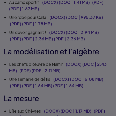
Au camp sportif
(DOCX)
(
DOC
|
1.41 MB
)
(PDF)
(
PDF
|
1.67 MB
)
Une robe pour Calla
(DOCX)
(
DOC
|
995.37 KB
)
(PDF)
(
PDF
|
1.78 MB
)
Un devoir gagnant !
(DOCX)
(
DOC
|
2.94 MB
)
(PDF)
(
PDF
|
2.36 MB
)
(
PDF
|
2.36 MB
)
La modélisation et l’algèbre
Les chefs d’œuvre de Namir
(DOCX)
(
DOC
|
2.43
MB
)
(PDF)
(
PDF
|
2.11 MB
)
Une semaine de défis
(DOCX)
(
DOC
|
6.08 MB
)
(PDF)
(
PDF
|
1.64 MB
)
(
PDF
|
1.64 MB
)
La mesure
L’île aux Chèvres
(DOCX)
(
DOC
|
1.17 MB
)
(PDF)