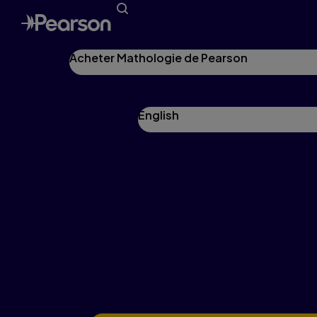
Acheter Mathologie de Pearson
English
Ressources autochtones
Célébrez et honorez la culture autochtone tout
en soutenant l’apprentissage des
mathématiques dans vos classes grâce à seize
Petits livrets de Mathologie magnifiquement
écrits par des auteurs et des éducateurs
autochtones du Canada.