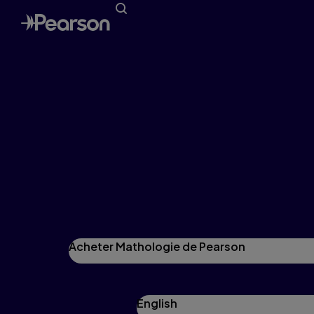
Recherche et philosophie
Reposant sur la base solide d’une recherche sur la
progression des apprentissages, Mathologie
tient compte des commentaires recueillis lors
d’entrevues avec des enseignants et de groupes
de discussion, d’observations en classe et des
meilleures recherches théoriques et approches
pédagogiques.
Acheter Mathologie de Pearson
English