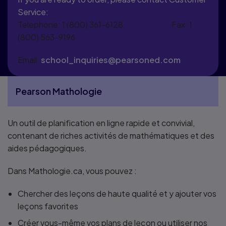
Service:
Telephone: 1 (800) 361-6128 Fax: 1
(800) 563-9196
Email:
school_inquiries@pearsoned.com
Pearson Mathologie
More Pearson Mathologie pages
Un outil de planification en ligne rapide et convivial,
contenant de riches activités de mathématiques et des
aides pédagogiques.
Dans Mathologie.ca, vous pouvez :
Chercher des leçons de haute qualité et y ajouter vos
leçons favorites
Créer vous-même vos plans de leçon ou utiliser nos