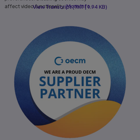
affect video functionality.
More info...
View Transcript
(
TXT
|
1.94 KB
)